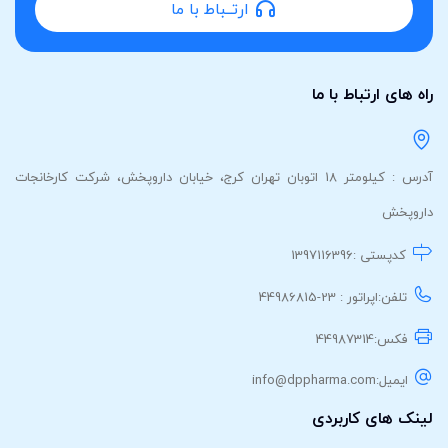
ارتــباط با ما
راه های ارتباط با ما
آدرس : کیلومتر 18 اتوبان تهران کرج، خیابان داروپخش، شرکت کارخانجات
داروپخش
کدپستی :
1397116396
تلفن:
اپراتور : 23-44986815
فکس:
44987314
ایمیل:
info@dppharma.com
لینک های کاربردی