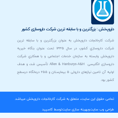
داروپخش : بزرگترين و با سابقه ترين شركت داروسازی كشور
شرکت کارخانجات داروپخش به عنوان بزرگترين و با سابقه ترين
شركت داروسازي كشور، در سال 1335 تحت عنوان بنگاه خیریه
داروپخش وابسته به سازمان خدمات اجتماعی و با همكاري شرکت
داروسازی انگلیسی Allen & Hanburys-A&H تأسیس شد، و هدف
اولیه آن تامین نیازهای داروئی 5 بیمارستان و 255 درمانگاه درسطح
کشور بود.
تمامی حقوق این سایت، متعلق به شرکت کارخانجات داروپخش میباشد.
طراحی وب سایت
و
بهینه سازی سایت
توسط کاسپید