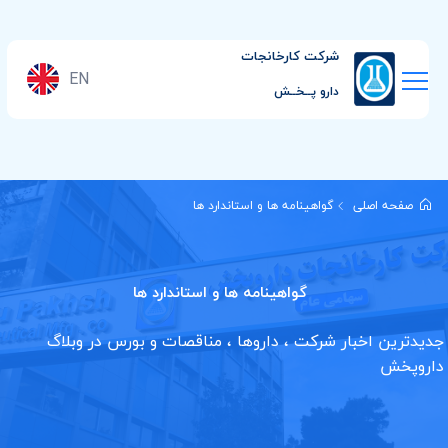
شرکت کارخانجات
EN
دارو پــخــش
صفحه اصلی
گواهینامه ها و استاندارد ها
گواهینامه ها و استاندارد ها
جدیدترین اخبار شرکت ، داروها ، مناقصات و بورس در وبلاگ
داروپخش