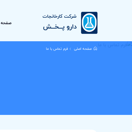
شرکت کارخانجات
صفحه 
دارو پــخــش
صفحه اصلی
فرم تماس با ما