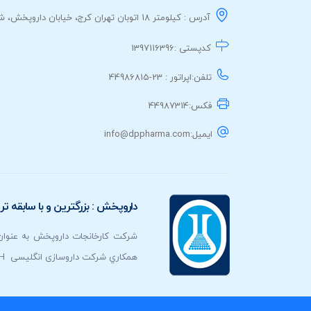
آدرس : کیلومتر 18 اتوبان تهران کرج، خیابان داروپخش، شرکت کارخانجات داروپخش
کدپستی :
1397116396
تلفن:
اپراتور : 23-44986815
فکس:
44987314
ایمیل:
info@dppharma.com
داروپخش : بزرگترين و با سابقه 
همكاري شرکت داروسازی انگلیسی Allen & Hanburys-A&H تأسیس شد، و هدف اولیه آن تامین نیازهای داروئی 5 بیمارستان و 255 درمانگاه درسطح کشور بود.