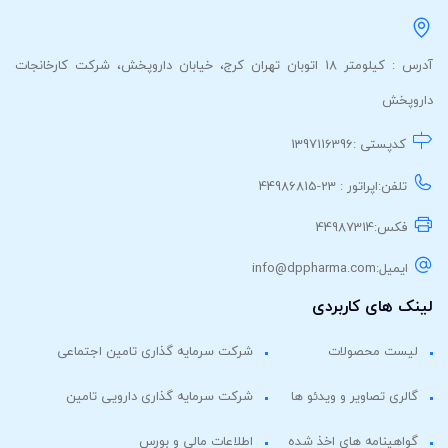
آدرس : کیلومتر 18 اتوبان تهران کرج، خیابان داروپخش، شرکت کارخانجات
داروپخش
کدپستی :
1397116396
تلفن:
اپراتور : 23-44986815
فکس:
44987314
ایمیل:
info@dppharma.com
لینک های کاربردی
لیست محصولات
شرکت سرمایه گذاری تامین اجتماعی
گالری تصاویر و ویدئو ها
شرکت سرمایه گذاری دارویی تامین
گواهینامه های اخذ شده
اطلاعات مالی و بورس