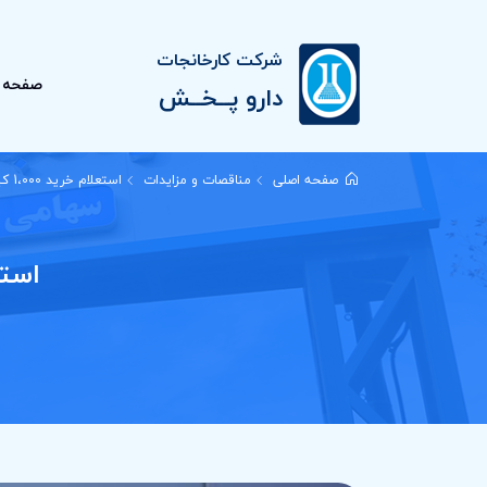
شرکت کارخانجات
صفحه 
دارو پــخــش
صفحه اصلی
مناقصات و مزایدات
استعلام خرید 1،000 کیلوگرم کلسیم کلراید تزریقی
استعلام خرید