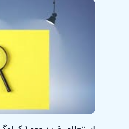
استعلام خرید 1،000 کیلوگرم کلسیم کلراید تزریقی