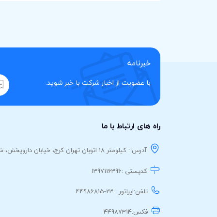
خبرنامه
با عضویت از اخبار شرکت با خبر شوید.
راه های ارتباط با ما
آدرس : کیلومتر 18 اتوبان تهران کرج، خیابان داروپخش، شرکت کارخانجات داروپخش
کدپستی :
1397116396
تلفن:
اپراتور : 23-44986815
فکس:
44987314