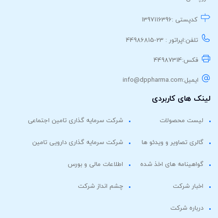
کدپستی :
1397116396
تلفن:
اپراتور : 23-44986815
فکس:
44987314
ایمیل:
info@dppharma.com
نک های کاربردی
لیست محصولات
شرکت سرمایه گذاری تامین اجتماعی
گالری تصاویر و ویدئو ها
شرکت سرمایه گذاری دارویی تامین
گواهینامه های اخذ شده
اطلاعات مالی و بورس
اخبار شرکت
چشم انداز شرکت
درباره شرکت