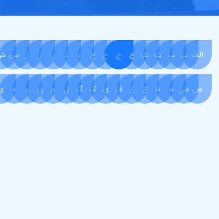
الف
ب
پ
ت
ث
ج
چ
ح
خ
د
ذ
ر
ز
ژ
س
ش
ص
ض
ط
ظ
ع
غ
ف
ق
ک
گ
ل
م
ن
و
ه
ی