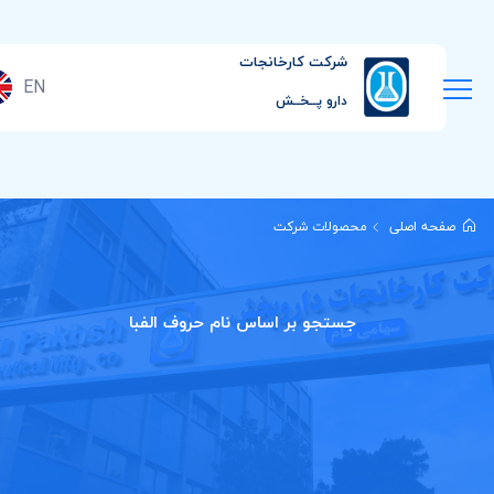
شرکت کارخانجات
EN
دارو پــخــش
صفحه اصلی
محصولات شرکت
جستجو بر اساس نام حروف الفبا