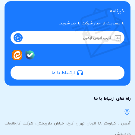
خبرنامه
با عضویت از اخبار شرکت با خبر شوید.
ارتــباط با ما
 های ارتباط با ما
آدرس : کیلومتر 18 اتوبان تهران کرج، خیابان داروپخش، شرکت کارخانجات
روپخش